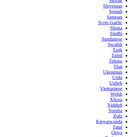
Slovak
Slovenian
Somali
Samoan
Scots Gaelic
Shona
Sindhi
Sundanese
Swahili
Tajik
Tamil
Telugu
Thai
Ukrainian
Urdu
Uzbek
Vietnamese
Welsh
Xhosa
Yiddish
Yoruba
Zulu
Kinyarwanda
Tatar
Oriya